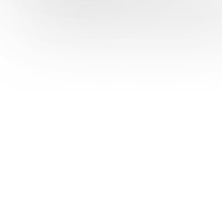
PROFIL
Die Neumann GmbH ist ein Meister-Fachbetrieb für Werbetech
Techniken und der Verwendung hochwertiger Materialien.
KONTAKT
Neumann GmbH Werbetechnik
Hans-Sachs-Straße 7
41515 Grevenbroich
Telefon: 02181 / 24 23 03
info@neumann-werbetechnik.de
MEDIEN
FACEBOOK